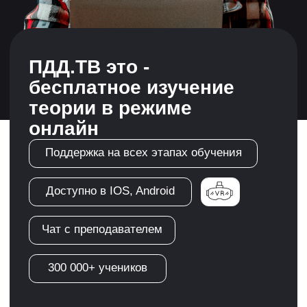
300 000+ учеников
Регистрация
Автошкола "ЮГРА"-
обучит теории ПДД,
научит водить
автомобиль и
сопроводит до
получения прав