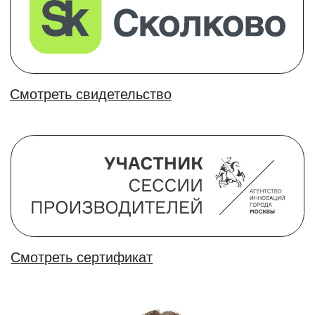
Общение,
комьюнити и
нетворкинг
Вебинары с экспертами и общение в чате
с другими учениками
Лучшая гарантия -
честные отзывы
Наша задача подготовить учеников