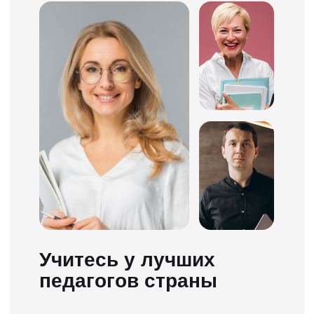
8 ноя 2023 в 17:05
5 ноя 2023 в 12:57
Приложение класс, по обучение
Очень понравилось обучение 
всё было весело, ясно, понятно.
«ПДД ТВ» с точки зрения подх
Очень понравилось что в любой
обучению! Продуманная прог
момент можно просмотреть
вся информация переработан
материал еще раз, это очень
оформлена доступным языком
помогло в подготовке. Подход к
Отдельное спасибо за видео
обучению очень хороший.
обзоры от Даниила Александр
Вождение проходил в
и дневник, разработанный са
офигительной атмосфере.
школой. Также хочется отмети
Большое спасибо всему
что на занятиях по теории с
коллективу автошколы, и
Анастасией Николаевной вы н
разработчикам платформы
просто зубрите билеты, а
ПДД.ТВ. Ребята максимально
разбираете их на понимание.
качественно подошли к процессу
обучения)
Почему же именно
ПДД.ТВ?