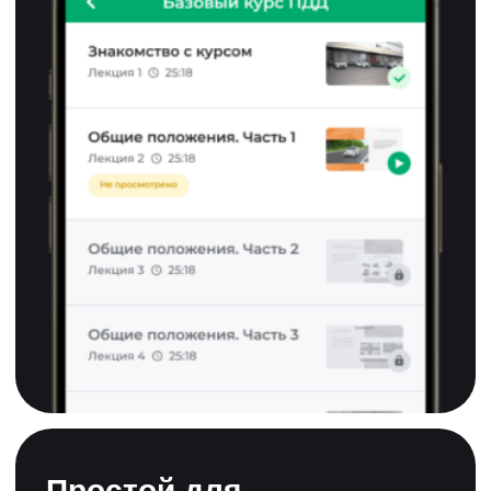
все вопросы
Если вы хотите больше узнать о ПДД.ТВ
или не знаете, какую программу обучения
выбрать, напишите — и мы ответим на
все вопросы
Служба поддержки автошколы
+7 (346) 669-31-31
1111111
это
официальное
обучение для
изучения теории