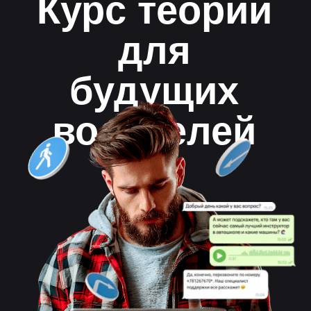
водителей
ПДД.ТВ это -
бесплатное изучение
теории в режиме
онлайн
Поддержка на всех этапах обучения
Доступно в IOS, Android
Чат с преподавателем