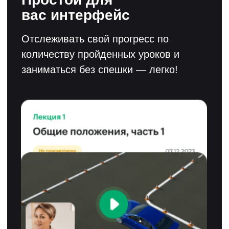
ПДД в автошколе
ООО «ПДД.ТВ» создано в 2010 году и
преобразовано в ПАО «Светофор Групп» в
2017 году. ПАО "Светофор Групп" ведет
разработку по направлениям:
дистанционное обучение, виртуальная
реальность (VR) и искусственный интеллект
(ИИ). "Светофор Групп" аккредитована как
IT-компания и является резидентом Фонда
"Сколково". Продукты компании
рекомендованы Агентством Инноваций
Москвы. Акции компании торгуются на
ММВБ под тикером SVET, а кредитный
рейтинг компании ruBB+.