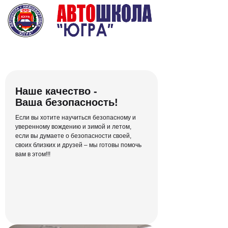
Полный курс теории
Наше качество -
ПДД в режиме онлайн
Ваша безопасность!
Никаких скучных офлайн-лекций и
Если вы хотите научиться безопасному и
неудобных бумажных материалов —
уверенному вождению и зимой и летом,
объясняем человеческим языком
если вы думаете о безопасности своей,
своих близких и друзей – мы готовы помочь
вам в этом!!!