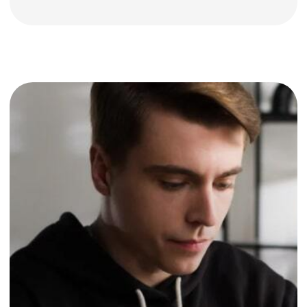
Сдать на
права - легко!
30 000+
учеников уже получили права
после обучения в ПДД.ТВ