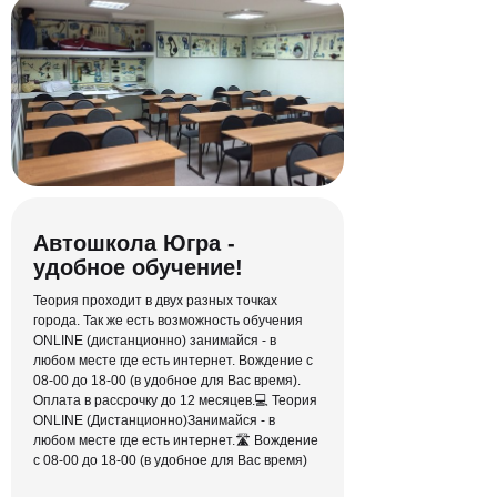
Конспект для
каждого урока
Мы знаем, что у каждого свой способ
лучше запомнить материал —
конспект останется у тебя навсегда
Автошкола Югра -
удобное обучение!
Теория проходит в двух разных точках
города. Так же есть возможность обучения
ONLINE (дистанционно) занимайся - в
любом месте где есть интернет. Вождение с
08-00 до 18-00 (в удобное для Вас время).
Оплата в рассрочку до 12 месяцев.💻 Теория
ONLINE (Дистанционно)Занимайся - в
любом месте где есть интернет.🛣 Вождение
с 08-00 до 18-00 (в удобное для Вас время)