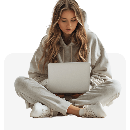
автошколы к бескомпромиссной сдаче
экзамена с первого раза, успешному
получению прав и первоклассному
управлению автомобилем.