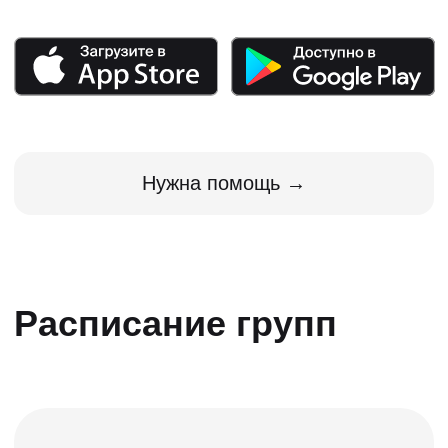
Прямо сейчас в
ПДД.ТВ учатся
8 100 человек
Владимир
Юлия
Волкова
Табаков