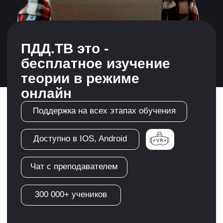
300 000+ учеников
Регистрация
Автошкола "Форсаж"-
обучит теории ПДД,
научит водить
автомобиль и
сопроводит до
получения прав