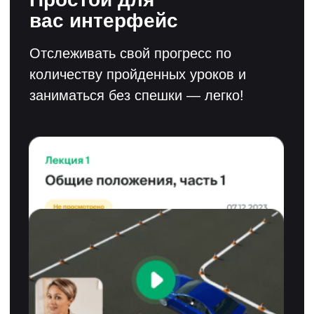
ПДД в автошколе
ООО «ПДД.ТВ» создано в 2010 году и
преобразовано в ПАО «Светофор Групп» в
2017 году. ПАО "Светофор Групп" ведет
разработку по направлениям:
дистанционное обучение, виртуальная
реальность (VR) и искусственный интеллект
(ИИ). "Светофор Групп" аккредитована как
IT-компания и является резидентом Фонда
"Сколково". Продукты компании
рекомендованы Агентством Инноваций
Москвы. Акции компании торгуются на
ММВБ под тикером SVET, а кредитный
рейтинг компании ruBB+.