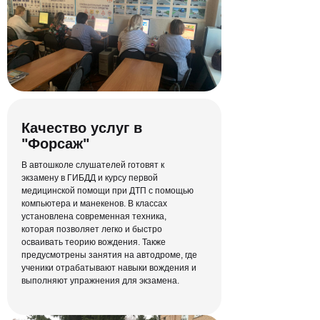
Полный курс теории
Качество услуг в
ПДД в режиме онлайн
"Форсаж"
Никаких скучных офлайн-лекций и
В автошколе слушателей готовят к
неудобных бумажных материалов —
экзамену в ГИБДД и курсу первой
объясняем человеческим языком
медицинской помощи при ДТП с помощью
компьютера и манекенов. В классах
установлена современная техника,
которая позволяет легко и быстро
осваивать теорию вождения. Также
предусмотрены занятия на автодроме, где
ученики отрабатывают навыки вождения и
выполняют упражнения для экзамена.