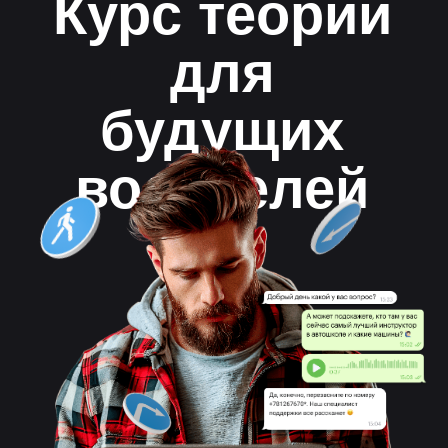
водителей
ПДД.ТВ это -
бесплатное изучение
теории в режиме
онлайн
Поддержка на всех этапах обучения
Доступно в IOS, Android
Чат с преподавателем