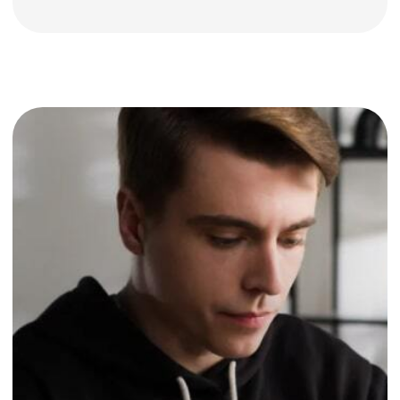
Сдать на
права - легко!
30 000+
учеников уже получили права
после обучения в ПДД.ТВ