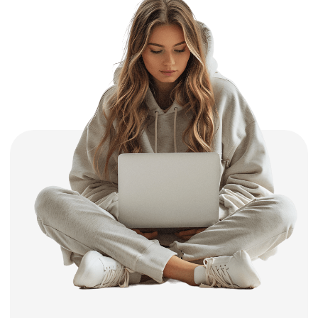
автошколы к бескомпромиссной сдаче
экзамена с первого раза, успешному
получению прав и первоклассному
управлению автомобилем.