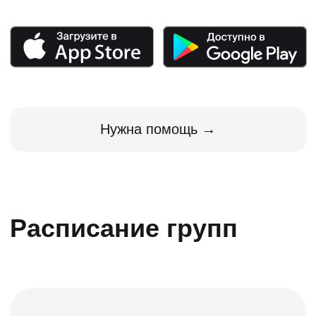
Прямо сейчас в
ПДД.ТВ учатся
8 100 человек
Владимир
Юлия
Волкова
Табаков