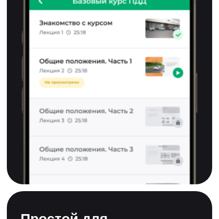
все вопросы
Если вы хотите больше узнать о ПДД.ТВ
или не знаете, какую программу обучения
выбрать, напишите — и мы ответим на
все вопросы
Служба поддержки автошколы
+7 (929) 747-37-45
1111111
это
официальное
обучение для
изучения теории