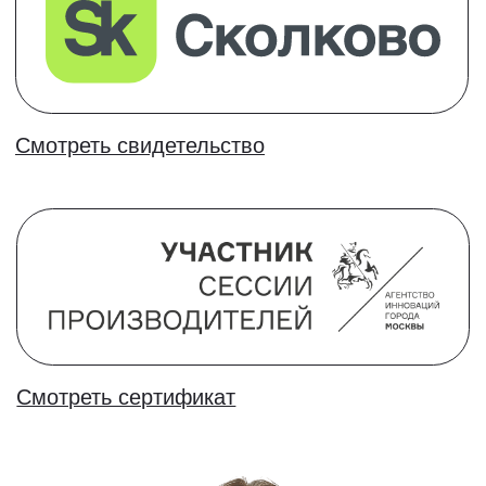
Общение,
комьюнити и
нетворкинг
Вебинары с экспертами и общение в чате
с другими учениками
Лучшая гарантия -
честные отзывы
Наша задача подготовить учеников