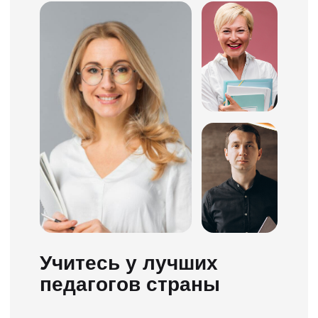
8 ноя 2023 в 17:05
5 ноя 2023 в 12:57
Приложение класс, по обучение
Очень понравилось обучение 
всё было весело, ясно, понятно.
«ПДД ТВ» с точки зрения подх
Очень понравилось что в любой
обучению! Продуманная прог
момент можно просмотреть
вся информация переработан
материал еще раз, это очень
оформлена доступным языком
помогло в подготовке. Подход к
Отдельное спасибо за видео
обучению очень хороший.
обзоры от Даниила Александр
Вождение проходил в
и дневник, разработанный са
офигительной атмосфере.
школой. Также хочется отмети
Большое спасибо всему
что на занятиях по теории с
коллективу автошколы, и
Анастасией Николаевной вы н
разработчикам платформы
просто зубрите билеты, а
ПДД.ТВ. Ребята максимально
разбираете их на понимание.
качественно подошли к процессу
обучения)
Почему же именно
ПДД.ТВ?