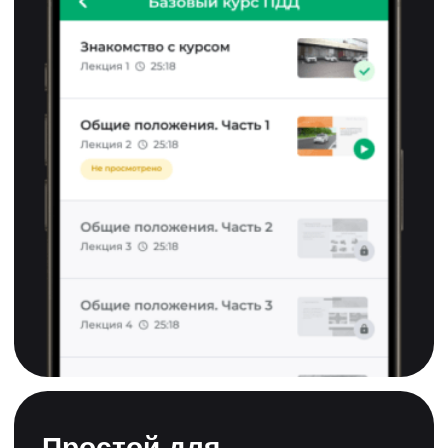
все вопросы
Если вы хотите больше узнать о ПДД.ТВ
или не знаете, какую программу обучения
выбрать, напишите — и мы ответим на
все вопросы
Служба поддержки автошколы
+7 (912) 867-77-07
1111111
это
официальное
обучение для
изучения теории