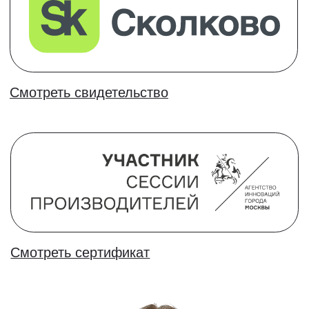
Общение,
комьюнити и
нетворкинг
Вебинары с экспертами и общение в чате
с другими учениками
Лучшая гарантия -
честные отзывы
Наша задача подготовить учеников