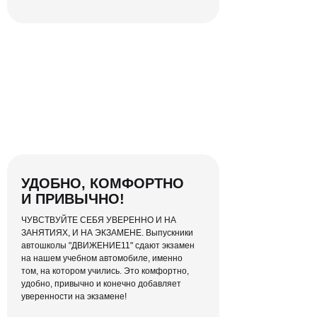
Простой для
вас интерфейс
Отслеживать свой прогресс по
количеству пройденных уроков и
заниматься без спешки — легко!
УДОБНО, КОМФОРТНО
И ПРИВЫЧНО!
ЧУВСТВУЙТЕ СЕБЯ УВЕРЕННО И НА
ЗАНЯТИЯХ, И НА ЭКЗАМЕНЕ. Выпускники
автошколы "ДВИЖЕНИЕ11" сдают экзамен
на нашем учебном автомобиле, именно
том, на котором учились. Это комфортно,
удобно, привычно и конечно добавляет
уверенности на экзамене!