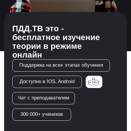
300 000+ учеников
Регистрация
Автошкола
"Движение11"- обучит
теории ПДД, научит
водить автомобиль и
сопроводит до
получения прав