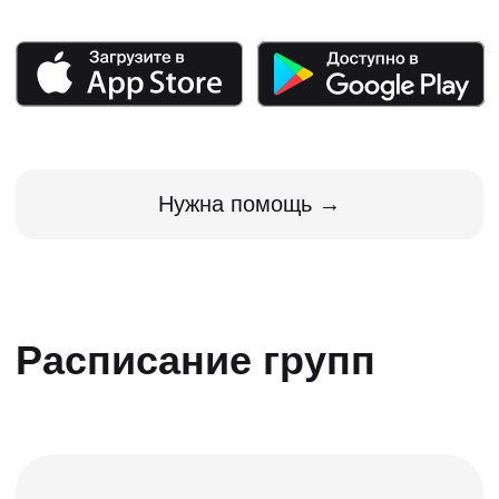
Прямо сейчас в
ПДД.ТВ учатся
8 100 человек
Владимир
Юлия
Волкова
Табаков