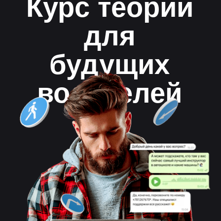
водителей
ПДД.ТВ это -
бесплатное изучение
теории в режиме
онлайн
Поддержка на всех этапах обучения
Доступно в IOS, Android
Чат с преподавателем