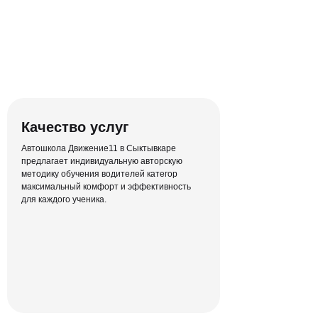
Полный курс теории
Качество услуг
ПДД в режиме онлайн
Автошкола Движение11 в Сыктывкаре
Никаких скучных офлайн-лекций и
предлагает индивидуальную авторскую
неудобных бумажных материалов —
методику обучения водителей категор
объясняем человеческим языком
максимальный комфорт и эффективность
для каждого ученика.