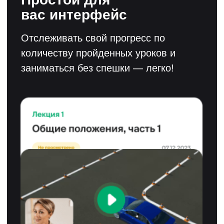
ПДД в автошколе
ООО «ПДД.ТВ» создано в 2010 году и
преобразовано в ПАО «Светофор Групп» в
2017 году. ПАО "Светофор Групп" ведет
разработку по направлениям:
дистанционное обучение, виртуальная
реальность (VR) и искусственный интеллект
(ИИ). "Светофор Групп" аккредитована как
IT-компания и является резидентом Фонда
"Сколково". Продукты компании
рекомендованы Агентством Инноваций
Москвы. Акции компании торгуются на
ММВБ под тикером SVET, а кредитный
рейтинг компании ruBB+.