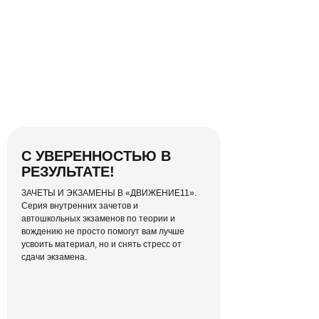
Конспект для
каждого урока
Мы знаем, что у каждого свой способ
лучше запомнить материал —
конспект останется у тебя навсегда
С УВЕРЕННОСТЬЮ В
РЕЗУЛЬТАТЕ!
ЗАЧЕТЫ И ЭКЗАМЕНЫ В «ДВИЖЕНИЕ11».
Серия внутренних зачетов и
автошкольных экзаменов по теории и
вождению не просто помогут вам лучше
усвоить материал, но и снять стресс от
сдачи экзамена.