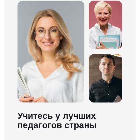
8 ноя 2023 в 17:05
5 ноя 2023 в 12:57
Приложение класс, по обучение
Очень понравилось обучение 
всё было весело, ясно, понятно.
«ПДД ТВ» с точки зрения подх
Очень понравилось что в любой
обучению! Продуманная прог
момент можно просмотреть
вся информация переработан
материал еще раз, это очень
оформлена доступным языком
помогло в подготовке. Подход к
Отдельное спасибо за видео
обучению очень хороший.
обзоры от Даниила Александр
Вождение проходил в
и дневник, разработанный са
офигительной атмосфере.
школой. Также хочется отмети
Большое спасибо всему
что на занятиях по теории с
коллективу автошколы, и
Анастасией Николаевной вы н
разработчикам платформы
просто зубрите билеты, а
ПДД.ТВ. Ребята максимально
разбираете их на понимание.
качественно подошли к процессу
обучения)
Почему же именно
ПДД.ТВ?