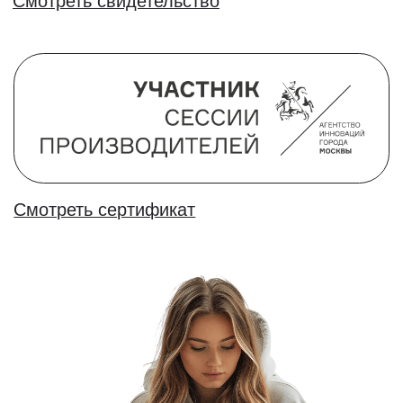
с другими учениками
Лучшая гарантия -
честные отзывы
Наша задача подготовить учеников
автошколы к бескомпромиссной сдаче
экзамена с первого раза, успешному
получению прав и первоклассному
управлению автомобилем.