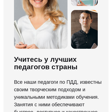
коллективу автошколы, и
Анастасией Николаевной вы н
разработчикам платформы
просто зубрите билеты, а
ПДД.ТВ. Ребята максимально
разбираете их на понимание.
качественно подошли к процессу
обучения)
Почему же именно
ПДД.ТВ?
В чем преимущества полноценного онлайн
обучения по сравнению с обучением по
видеороликам, которое предлагает
большинство автошкол в качестве
дистанционного обучения?