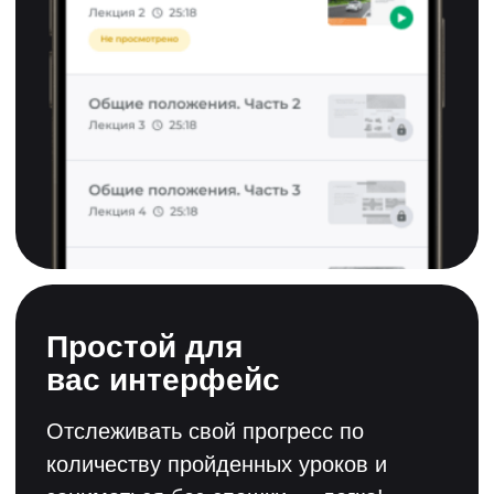
+7 (911) 052-66-51
1111111
это
официальное
обучение для
изучения теории
ПДД в автошколе
ООО «ПДД.ТВ» создано в 2010 году и
преобразовано в ПАО «Светофор Групп» в
2017 году. ПАО "Светофор Групп" ведет
разработку по направлениям:
дистанционное обучение, виртуальная
реальность (VR) и искусственный интеллект
(ИИ). "Светофор Групп" аккредитована как
IT-компания и является резидентом Фонда
"Сколково". Продукты компании