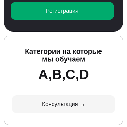
Автошкола
"ДОСААФ"- обучит
теории ПДД, научит
водить автомобиль и
сопроводит до
получения прав