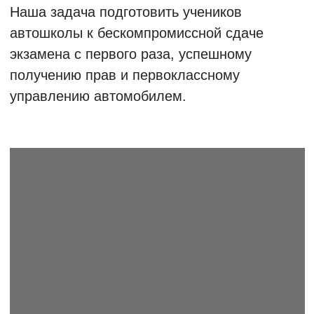
МОСКВА
САНКТ-
ПЕТЕРБУРГ
РОСТОВ-НА-ДОНУ
САМАРА
ВОЛГОГРАД
САРАТОВ
ТЮМЕНЬ
Образовательные услуги оказываются ПАО «Светофор Групп» на основании
Лицензии № Л035−1 298−77/408 576 от 9 июня 2022 года и партнёрами.