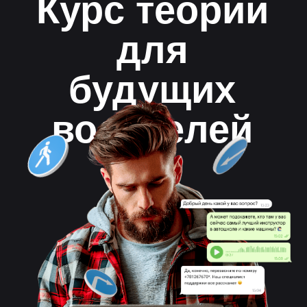
водителей
ПДД.ТВ это -
бесплатное изучение
теории в режиме
онлайн
Поддержка на всех этапах обучения
Доступно в IOS, Android
Чат с преподавателем