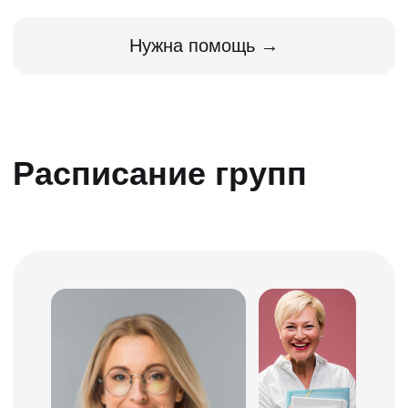
Прямо сейчас в
ПДД.ТВ учатся
8 100 человек
Владимир
Юлия
Волкова
Табаков
8 ноя 2023 в 17:05
5 ноя 2023 в 12:57
Приложение класс, по обучение
Очень понравилось обучение 
всё было весело, ясно, понятно.
«ПДД ТВ» с точки зрения подх
Очень понравилось что в любой
обучению! Продуманная прог
момент можно просмотреть
вся информация переработан
материал еще раз, это очень
оформлена доступным языком
помогло в подготовке. Подход к
Отдельное спасибо за видео
обучению очень хороший.
обзоры от Даниила Александр
Вождение проходил в
и дневник, разработанный са
офигительной атмосфере.
школой. Также хочется отмети
Большое спасибо всему
что на занятиях по теории с