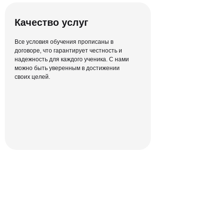
неудобных бумажных материалов —
объясняем человеческим языком
Качество услуг
Все условия обучения прописаны в
договоре, что гарантирует честность и
надежность для каждого ученика. С нами
можно быть уверенным в достижении
своих целей.
Конспект для
каждого урока
Мы знаем, что у каждого свой способ
лучше запомнить материал —
конспект останется у тебя навсегда