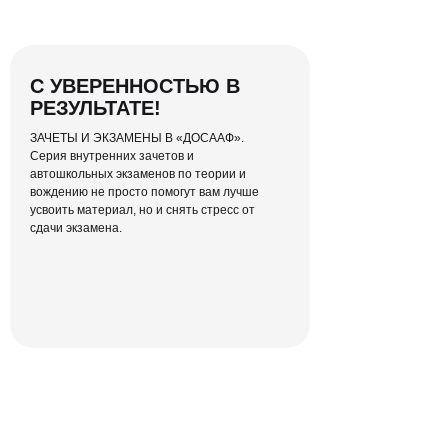
С УВЕРЕННОСТЬЮ В
РЕЗУЛЬТАТЕ!
ЗАЧЕТЫ И ЭКЗАМЕНЫ В «ДОСААФ».
Серия внутренних зачетов и
автошкольных экзаменов по теории и
вождению не просто помогут вам лучше
усвоить материал, но и снять стресс от
сдачи экзамена.
Простой для
вас интерфейс
Отслеживать свой прогресс по
количеству пройденных уроков и