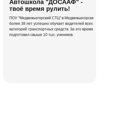
Автошкола "ДОСААФ" -
твоё время рулить!
ПОУ "Медвежьегорский СТЦ" в Медвежьегорске
более 38 лет успешно обучает водителей всех
категорий транспортных средств. За это время
подготовил свыше 10 тыс. учеников.
Полный курс теории
ПДД в режиме онлайн
Никаких скучных офлайн-лекций и