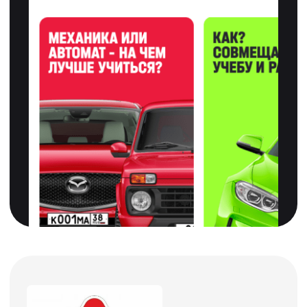
Мы упростили
для вас процесс
обучения
Приступайте к
обучению сразу
Можете сразу учиться, а документы
предоставить позже. Мы вам в этом
поможем!