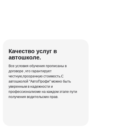
Полный курс теории
Качество услуг в
ПДД в режиме онлайн
автошколе.
Никаких скучных офлайн-лекций и
Все условия обучения прописаны в
неудобных бумажных материалов —
договоре ,что гарантирует
объясняем человеческим языком
честную,прозрачную стоимость.С
автошколой "АвтоПрофи" можно быть
уверенным в надежности и
профессионализме на каждом этапе пути
получения водительских прав.