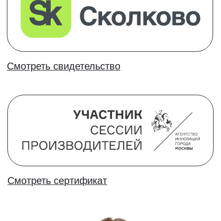
Общение,
комьюнити и
нетворкинг
Вебинары с экспертами и общение в чате
с другими учениками
Лучшая гарантия -
честные отзывы
Наша задача подготовить учеников