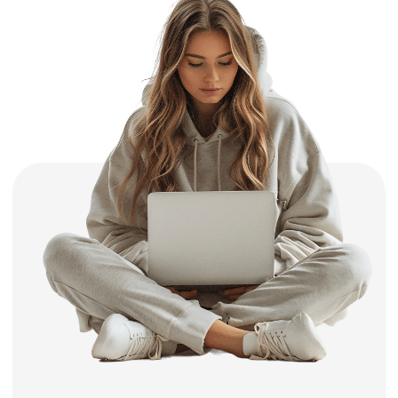
автошколы к бескомпромиссной сдаче
экзамена с первого раза, успешному
получению прав и первоклассному
управлению автомобилем.