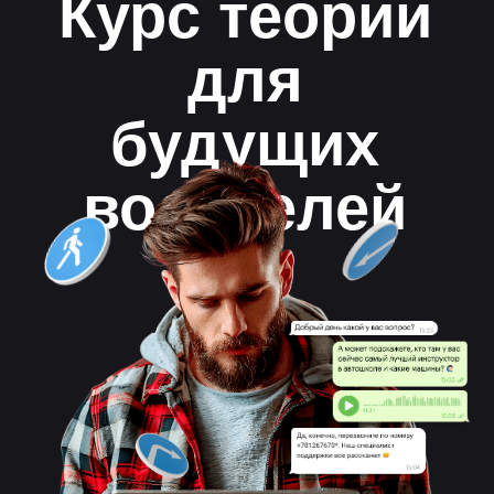
водителей
ПДД.ТВ это -
бесплатное изучение
теории в режиме
онлайн
Поддержка на всех этапах обучения
Доступно в IOS, Android
Чат с преподавателем