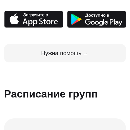
Прямо сейчас в
ПДД.ТВ учатся
8 100 человек
Владимир
Юлия
Волкова
Табаков