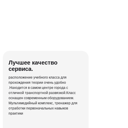
Конспект для
каждого урока
Мы знаем, что у каждого свой способ
лучше запомнить материал —
конспект останется у тебя навсегда
Лучшее качество
сервиса.
расположение учебного класса для
прохождения теории очень удобно
.Находится в самом центре города с
отличной транспортной развязкой.Класс
оснащен современным оборудованием.
Мультимедийный комплекс, тренажер для
отработки первоначальных навыков
практики