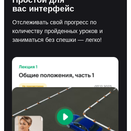
ПДД в автошколе
ООО «ПДД.ТВ» создано в 2010 году и
преобразовано в ПАО «Светофор Групп» в
2017 году. ПАО "Светофор Групп" ведет
разработку по направлениям:
дистанционное обучение, виртуальная
реальность (VR) и искусственный интеллект
(ИИ). "Светофор Групп" аккредитована как
IT-компания и является резидентом Фонда
"Сколково". Продукты компании
рекомендованы Агентством Инноваций
Москвы. Акции компании торгуются на
ММВБ под тикером SVET, а кредитный
рейтинг компании ruBB+.