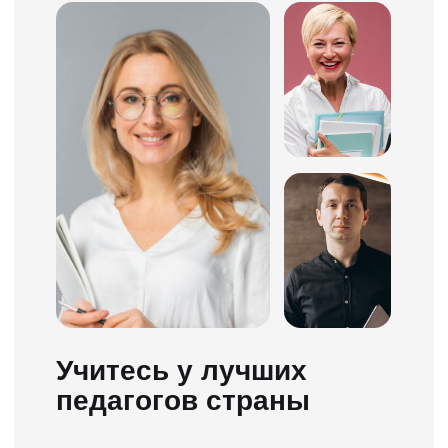
8 ноя 2023 в 17:05
5 ноя 2023 в 12:57
Приложение класс, по обучение
Очень понравилось обучение 
всё было весело, ясно, понятно.
«ПДД ТВ» с точки зрения подх
Очень понравилось что в любой
обучению! Продуманная прог
момент можно просмотреть
вся информация переработан
материал еще раз, это очень
оформлена доступным языком
помогло в подготовке. Подход к
Отдельное спасибо за видео
обучению очень хороший.
обзоры от Даниила Александр
Вождение проходил в
и дневник, разработанный са
офигительной атмосфере.
школой. Также хочется отмети
Большое спасибо всему
что на занятиях по теории с
коллективу автошколы, и
Анастасией Николаевной вы н
разработчикам платформы
просто зубрите билеты, а
ПДД.ТВ. Ребята максимально
разбираете их на понимание.
качественно подошли к процессу
обучения)
Почему же именно
ПДД.ТВ?