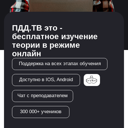
300 000+ учеников
Регистрация
Автошкола
"АвтоПрофи"- обучит
теории ПДД, научит
водить автомобиль и
сопроводит до
получения прав