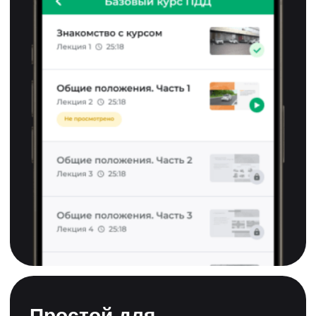
все вопросы
Если вы хотите больше узнать о ПДД.ТВ
или не знаете, какую программу обучения
выбрать, напишите — и мы ответим на
все вопросы
Служба поддержки автошколы
+7 (906) 348-08-46
1111111
это
официальное
обучение для
изучения теории