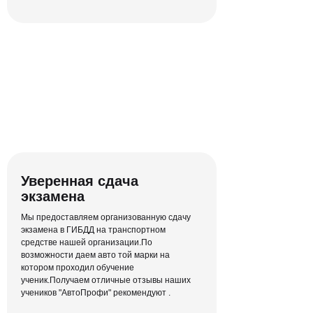
Простой для
вас интерфейс
Отслеживать свой прогресс по
количеству пройденных уроков и
заниматься без спешки — легко!
Уверенная сдача
экзамена
Мы предоставляем организованную сдачу
экзамена в ГИБДД на транспортном
средстве нашей организации.По
возможности даем авто той марки на
котором проходил обучение
ученик.Получаем отличные отзывы наших
учеников "АвтоПрофи" рекомендуют .