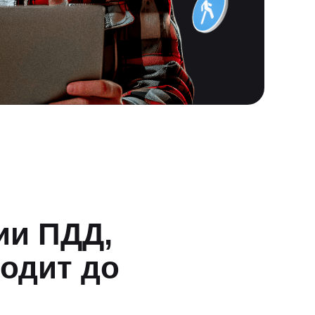
ии ПДД,
одит до