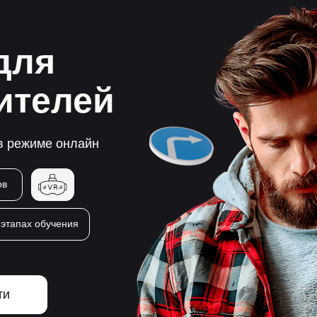
для
ителей
 в режиме онлайн
ов
 этапах обучения
ти