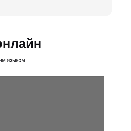
онлайн
им языком